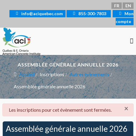
Sélectionnez votre langue
FR
EN
info@aciquebec.com
855-300-7803
Mon
compte
ASSEMBLÉE GÉNÉRALE ANNUELLE 2026
Accueil
Inscriptions
Autres évènements
Assemblée générale annuelle 2026
×
danger
Les inscriptions pour cet évènement sont fermées.
Assemblée générale annuelle 2026