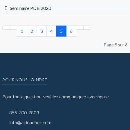
Séminaire PDB 2020
1
2
3
4
5
6
Page 5 sur 6
POUR NOUS JOINDRE
Pour toute question, veuillez communiquer avec nous :
855-300-7803
info@aciquebec.com