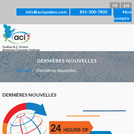
Sélectionnez votre langue
FR
EN
info@aciquebec.com
855-300-7803
Mon
compte
DERNIÈRES NOUVELLES
Accueil
Dernières nouvelles
DERNIÈRES NOUVELLES