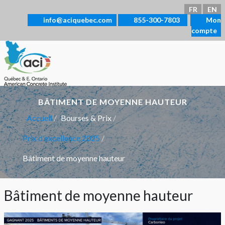
Sélectionnez votre langue
FR
EN
info@aciquebec.com
855-300-7803
Mon
compte
BÂTIMENT DE MOYENNE HAUTEUR
Accueil
Bourses & Prix
Prix d'excellence 2025
Bâtiment de moyenne hauteur
Bâtiment de moyenne hauteur