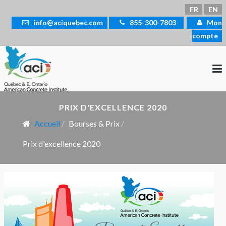
Sélectionnez votre langue
FR
EN
info@aciquebec.com
855-300-7803
Mon
compte
PRIX D'EXCELLENCE 2020
Accueil
Bourses & Prix
Prix d'excellence 2020