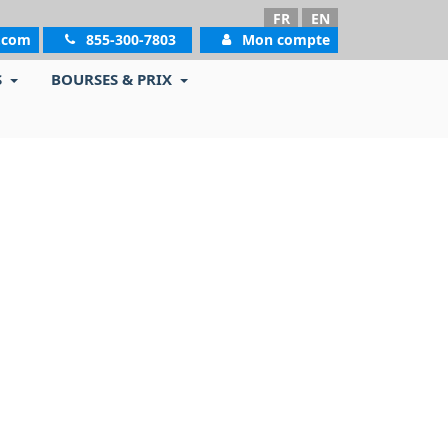
FR
EN
.com
855-300-7803
Mon compte
S
BOURSES & PRIX