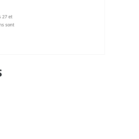
 27 et
ns sont
S